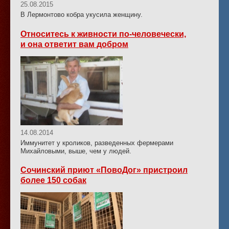
25.08.2015
В Лермонтово кобра укусила женщину.
Относитесь к живности по-человечески,
и она ответит вам добром
14.08.2014
Иммунитет у кроликов, разведенных фермерами
Михайловыми, выше, чем у людей.
Сочинский приют «ПовоДог» пристроил
более 150 собак