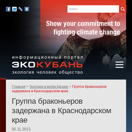
Экология,
человек,
Поиск
Мы
общество
в
Facebook
Twitter
LiveJournal
Вконтакте
социальных
сетях:
Информационный портал
Родительские
Главная
Зоопарк в моём багаже
Группа браконьеров
«ЭКО-КУБАНЬ»
страницы:
задержана в Краснодарском крае
Группа браконьеров
задержана в Краснодарском
крае
06.11.2013