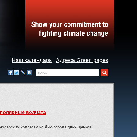
Наш календарь
Адреса Green pages
Поиск
Мы
в
Facebook
Twitter
LiveJournal
Вконтакте
социальных
сетях:
 полярные волчата
снодарским коллегам ко Дню города двух щенков