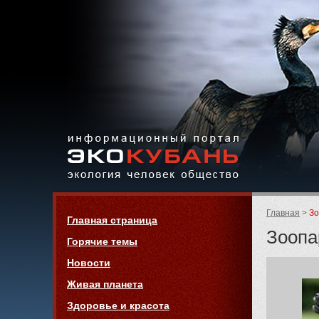
Экология,
человек,
общество
Информационный портал
Страницы:
«ЭКО-КУБАНЬ»
Родительск
Главная
Зо
Навигация
Главная страница
страницы:
Зоопа
Горячие темы
Новости
Живая планета
Здоровье и красота