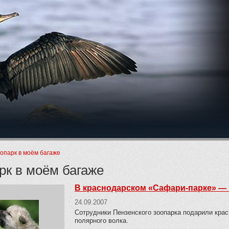
ие
опарк в моём багаже
рк в моём багаже
В краснодарском «Сафари-парке» —
24.09.2007
Сотрудники Пензенского зоопарка подарили кра
полярного волка.