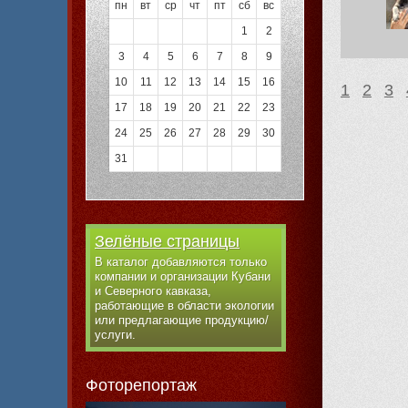
пн
вт
ср
чт
пт
сб
вс
1
2
3
4
5
6
7
8
9
10
11
12
13
14
15
16
1
2
3
17
18
19
20
21
22
23
24
25
26
27
28
29
30
31
Зелёные страницы
В каталог добавляются только
компании и организации Кубани
и Северного кавказа,
работающие в области экологии
или предлагающие продукцию/
услуги.
Фоторепортаж