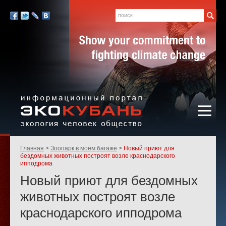
Экология,
человек,
Поиск
Мы
общество
в
Facebook
Twitter
LiveJournal
Вконтакте
социальных
сетях:
Информационный портал
Родительские
Главная
Зоопарк в моём багаже
Новый приют для
«ЭКО-КУБАНЬ»
страницы:
бездомных животных построят возле краснодарского
ипподрома
Новый приют для бездомных
животных построят возле
краснодарского ипподрома