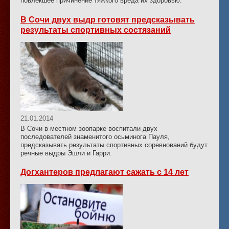
повлекшее причинение тяжкого вреда их здоровью.
В Сочи двух выдр готовят предсказывать
результаты спортивных состязаний
21.01.2014
В Сочи в местном зоопарке воспитали двух
последователей знаменитого осьминога Пауля,
предсказывать результаты спортивных соревнований будут
речные выдры Эшли и Гарри.
Догхантеров предлагают сажать с 14 лет