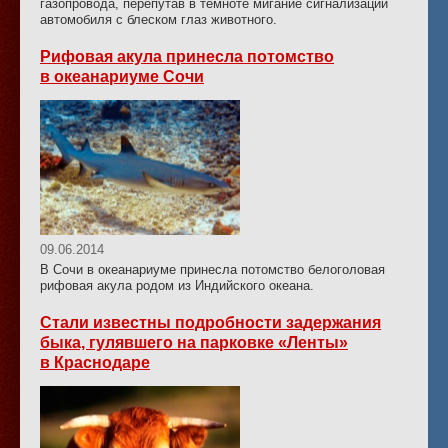
газопровода, перепутав в темноте мигание сигнализации
автомобиля с блеском глаз животного.
Рифовая акула принесла потомство
в океанариуме Сочи
09.06.2014
В Сочи в океанариуме принесла потомство белоголовая
рифовая акула родом из Индийского океана.
Стали известны подробности задержания
быка, гулявшего на парковке «Ленты»
в Краснодаре