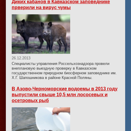
Диких кабанов в Кавказском заповеднике
прверили на вирус чумы
26.12.2013
Специалисты управления Россельхознадзора провели
внеплановую выездную проверку в Кавказском
государственном природном биосферном заповеднике им.
Х.Г. Шапошникова в районе Красной Поляны.
В Азово-Черноморские водоемы в 2013 году
выпустили свыше 10,5 млн лососевых и
осетровых рыб