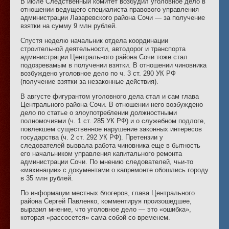
В июле Следственный комитет возбудил уголовное дело в
отношении ведущего специалиста правового управления
администрации Лазаревского района Сочи — за получение
взятки на сумму 9 млн рублей.
Спустя неделю начальник отдела координации
строительной деятельности, автодорог и транспорта
администрации Центрального района Сочи тоже стал
подозревамым в получении взятки. В отношении чиновника
возбуждено уголовное дело по ч. 3 ст. 290 УК РФ
(получение взятки за незаконные действия).
В августе фигурантом уголовного дела стал и сам глава
Центрального района Сочи. В отношении него возбуждено
дело по статье о злоупотреблении должностными
полномочиями (ч. 1 ст. 285 УК РФ) и о служебном подлоге,
повлекшем существенное нарушение законных интересов
государства (ч. 2 ст. 292 УК РФ). Претензии у
следователей вызвала работа чиновника еще в бытность
его начальником управления капитального ремонта
администрации Сочи. По мнению следователей, чьи-то
«махинации» с документами о капремонте обошлись городу
в 35 млн рублей.
По информации местных блогеров, глава Центрального
района Сергей Павленко, комментируя произошедшее,
выразил мнение, что уголовное дело — это «ошибка»,
которая «рассосется» сама собой со временем.