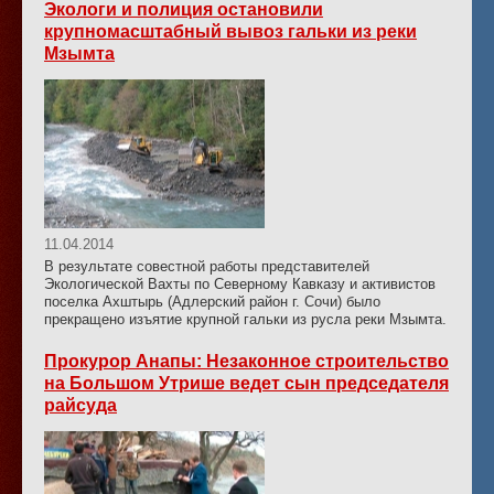
Экологи и полиция остановили
крупномасштабный вывоз гальки из реки
Мзымта
11.04.2014
В результате совестной работы представителей
Экологической Вахты по Северному Кавказу и активистов
поселка Ахштырь (Адлерский район г. Сочи) было
прекращено изъятие крупной гальки из русла реки Мзымта.
Прокурор Анапы: Незаконное строительство
на Большом Утрише ведет сын председателя
райсуда