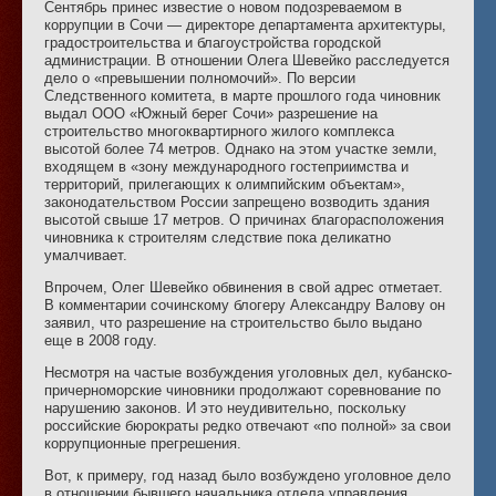
Сентябрь принес известие о новом подозреваемом в
коррупции в Сочи — директоре департамента архитектуры,
градостроительства и благоустройства городской
администрации. В отношении Олега Шевейко расследуется
дело о «превышении полномочий». По версии
Следственного комитета, в марте прошлого года чиновник
выдал ООО «Южный берег Сочи» разрешение на
строительство многоквартирного жилого комплекса
высотой более 74 метров. Однако на этом участке земли,
входящем в «зону международного гостеприимства и
территорий, прилегающих к олимпийским объектам»,
законодательством России запрещено возводить здания
высотой свыше 17 метров. О причинах благорасположения
чиновника к строителям следствие пока деликатно
умалчивает.
Впрочем, Олег Шевейко обвинения в свой адрес отметает.
В комментарии сочинскому блогеру Александру Валову он
заявил, что разрешение на строительство было выдано
еще в 2008 году.
Несмотря на частые возбуждения уголовных дел, кубанско-
причерноморские чиновники продолжают соревнование по
нарушению законов. И это неудивительно, поскольку
российские бюрократы редко отвечают «по полной» за свои
коррупционные прегрешения.
Вот, к примеру, год назад было возбуждено уголовное дело
в отношении бывшего начальника отдела управления