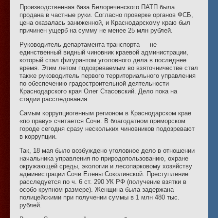
Производственная база Белореченского ПАТП была
продана в частные руки. Согласно проверке органов ФСБ,
цена оказалась заниженной, и Краснодарскому краю был
причинен ущерб на сумму не менее 25 млн рублей.
Руководитель департамента транспорта — не
единственный видный чиновник краевой администрации,
который стал фигурантом уголовного дела в последнее
время. Этим летом подозреваемым во взяточничестве стал
также руководитель первого территориального управления
по обеспечению градостроительной деятельности
Краснодарского края Олег Стасовский. Дело пока на
стадии расследования.
Самым коррупциогенным регионом в Краснодарском крае
«по праву» считается Сочи. В благодатном приморском
городе сегодня сразу нескольких чиновников подозревают
в коррупции.
Так, 18 мая было возбуждено уголовное дело в отношении
начальника управления по природопользованию, охране
окружающей среды, экологии и лесопарковому хозяйству
администрации Сочи Елены Соколинской. Преступление
расследуется по ч. 6 ст. 290 УК РФ (получение взятки в
особо крупном размере). Женщина была задержана
полицейскими при получении суммы в 1 млн 480 тыс.
рублей.