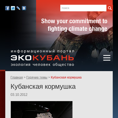
Экология,
человек,
Поиск
Мы
общество
в
Facebook
Twitter
LiveJournal
Вконтакте
социальных
сетях:
Информационный портал
Родительские
Главная
Горячие темы
Кубанская кормушка
«ЭКО-КУБАНЬ»
страницы:
Кубанская кормушка
03.10.2012