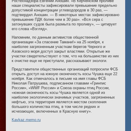
Ростехнадзора Евгений Аношин. «В Керченском проливе
наши специалисты зафиксировали превышение предельно
допустимой концентрации углеводородов в 30 раз, —
подтвердил Аношин. — В некоторых местах зафиксировано
превышение ПДК более чем в 30 раз». «Вся сера с
затонувших судов была размыта по проливу», — цитирует
его слова «Взгляд».
Напомним, по данным активистов общественной
организации «За спасение Тамани!» на 25 ноября, к
наиболее загрязненным участкам берегов Черного и
Азовского моря доступ закрыт властями. Открытые же
участки свидетельствуют о том, что на большинстве из них
к очистке еще не приступали, рассказывают экологи.
Представители общественных организаций попросили ФСБ
открыть доступ на южную оконечность косы Чушка еще 22
ноября. Как отмечалось в письме на имя главы ФСБ
Николая Патрушева, подписанном главами «Гринпис
России», «WWF России» и Союза охраны птиц России,
«южная оконечность косы Чушка является одной из
наиболее экологически значимых участков, загрязненных
нефтью, эта территория является местом скопления
большого количества птиц, в том числе редких и
исчезающих, включенных в Красную книгу».
Kavkaz.memo.ru