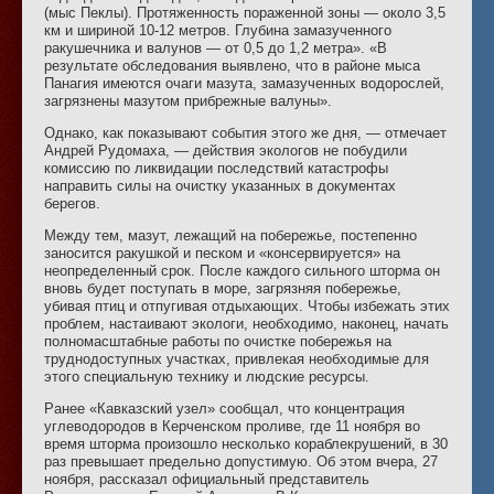
(мыс Пеклы). Протяженность пораженной зоны — около 3,5
км и шириной 10-12 метров. Глубина замазученного
ракушечника и валунов — от 0,5 до 1,2 метра». «В
результате обследования выявлено, что в районе мыса
Панагия имеются очаги мазута, замазученных водорослей,
загрязнены мазутом прибрежные валуны».
Однако, как показывают события этого же дня, — отмечает
Андрей Рудомаха, — действия экологов не побудили
комиссию по ликвидации последствий катастрофы
направить силы на очистку указанных в документах
берегов.
Между тем, мазут, лежащий на побережье, постепенно
заносится ракушкой и песком и «консервируется» на
неопределенный срок. После каждого сильного шторма он
вновь будет поступать в море, загрязняя побережье,
убивая птиц и отпугивая отдыхающих. Чтобы избежать этих
проблем, настаивают экологи, необходимо, наконец, начать
полномасштабные работы по очистке побережья на
труднодоступных участках, привлекая необходимые для
этого специальную технику и людские ресурсы.
Ранее «Кавказский узел» сообщал, что концентрация
углеводородов в Керченском проливе, где 11 ноября во
время шторма произошло несколько кораблекрушений, в 30
раз превышает предельно допустимую. Об этом вчера, 27
ноября, рассказал официальный представитель