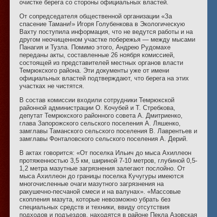
очистке берега со стороны официальных властей.
От сопредседателя общественной организации «За
спасение Тамани!» Игоря Голубенкова в Экологическую
Вахту поступила информация, что не ведутся работы и на
другом неочищенном участке побережья — между мысами
Панагия и Тузла. Помимо этого, Андрею Рудомахе
переданы акты, составленные 26 ноября комиссией,
состоящей из представителей местных органов власти
Темрюкского района. Эти документы уже от имени
официальных властей подтверждают, что берега на этих
участках не чистятся.
В состав комиссии входили сотрудники Темрюкской
районной администрации О. Кочубей и Т. Стребкова,
депутат Темрюкского районного совета А. Дмитриенко,
глава Запорожского сельского поселения А. Ляшенко,
замглавы Таманского сельского поселения В. Лаврентьев и
замглавы Фонталовского сельского поселения А. Дерий.
В актах говорится: «От поселка Ильич до мыса Ахиллеон
протяженностью 3,5 км, шириной 7-10 метров, глубиной 0,5-
1,2 метра мазутные загрязнения залегают послойно. От
мыса Ахиллеон до границы поселка Кучугуры имеются
многочисленные очаги мазутного загрязнения на
ракушечно-песчаной смеси и на валунах». «Массовые
скопления мазута, которые невозможно убрать без
специальных средств и техники, ввиду отсутствия
подходов и подъездов, находятся в районе Пекла Азовская