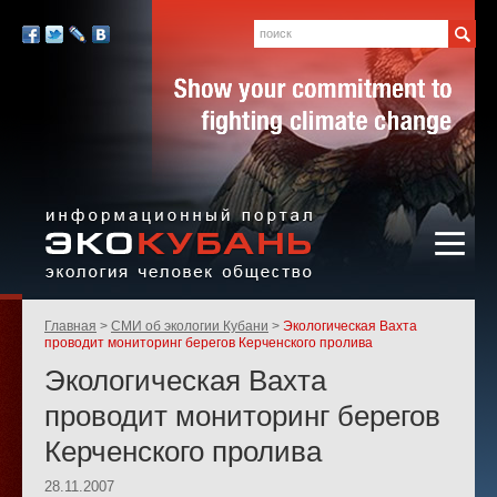
Экология,
человек,
Поиск
Мы
общество
в
Facebook
Twitter
LiveJournal
Вконтакте
социальных
сетях:
Информационный портал
Родительские
Главная
СМИ об экологии Кубани
Экологическая Вахта
«ЭКО-КУБАНЬ»
страницы:
проводит мониторинг берегов Керченского пролива
Экологическая Вахта
проводит мониторинг берегов
Керченского пролива
28.11.2007