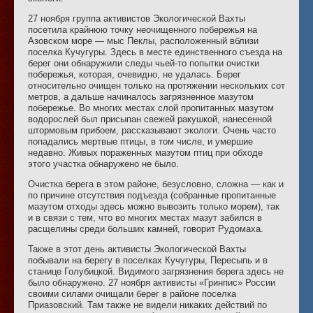
27 ноября группа активистов Экологической Вахты
посетила крайнюю точку неочищенного побережья на
Азовском море — мыс Пеклы, расположенный вблизи
поселка Кучугуры. Здесь в месте единственного съезда на
берег они обнаружили следы чьей-то попытки очистки
побережья, которая, очевидно, не удалась. Берег
относительно очищен только на протяжении нескольких сот
метров, а дальше начиналось загрязненное мазутом
побережье. Во многих местах слой пропитанных мазутом
водорослей был присыпан свежей ракушкой, нанесенной
штормовым прибоем, рассказывают экологи. Очень часто
попадались мертвые птицы, в том числе, и умершие
недавно. Живых пораженных мазутом птиц при обходе
этого участка обнаружено не было.
Очистка берега в этом районе, безусловно, сложна — как и
по причине отсутствия подъезда (собранные пропитанные
мазутом отходы здесь можно вывозить только морем), так
и в связи с тем, что во многих местах мазут забился в
расщелины среди больших камней, говорит Рудомаха.
Также в этот день активисты Экологической Вахты
побывали на берегу в поселках Кучугуры, Пересыпь и в
станице Голубицкой. Видимого загрязнения берега здесь не
было обнаружено. 27 ноября активисты «Гринпис» России
своими силами очищали берег в районе поселка
Приазовский. Там также не видели никаких действий по