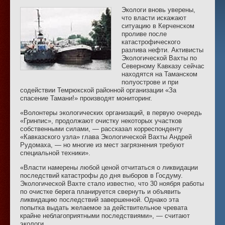
Экологи вновь уверены,
что власти искажают
ситуацию в Керченском
проливе после
катастрофического
разлива нефти. Активисты
Экологической Вахты по
Северному Кавказу сейчас
находятся на Таманском
полуострове и при
содействии Темрюкской районной организации «За
спасение Тамани!» производят мониторинг.
«Волонтеры экологических организаций, в первую очередь
«Гринпис», продолжают очистку некоторых участков
собственными силами, — рассказал корреспонденту
«Кавказского узла» глава Экологической Вахты Андрей
Рудомаха, — но многие из мест загрязнения требуют
специальной техники».
«Власти намерены любой ценой отчитаться о ликвидации
последствий катастрофы до дня выборов в Госдуму.
Экологической Вахте стало известно, что 30 ноября работы
по очистке берега планируется свернуть и объявить
ликвидацию последствий завершенной. Однако эта
попытка выдать желаемое за действительное чревата
крайне неблагоприятными последствиями», — считают
экологи.