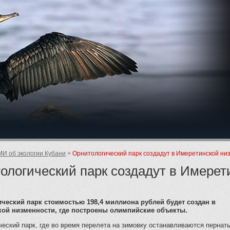
ие
И об экологии Кубани
Орнитологический парк создадут в Имеретинской ни
ологический парк создадут в Имерет
ческий парк стоимостью 198,4 миллиона рублей будет создан в
ой низменности, где построены олимпийские объекты.
еский парк, где во время перелета на зимовку останавливаются пернат