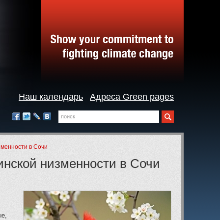
Наш календарь
Адреса Green pages
Поиск
Мы
в
Facebook
Twitter
LiveJournal
Вконтакте
социальных
сетях:
зменности в Сочи
инской низменности в Сочи
ые,