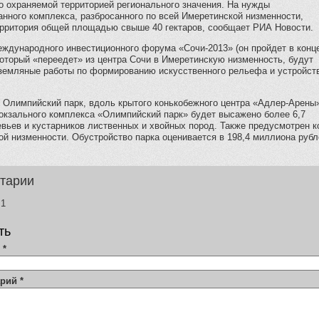
о охраняемой территорией регионального значения. На нужды
нного комплекса, разбросанного по всей Имеретинской низменности,
ерритория общей площадью свыше 40 гектаров, сообщает РИА Новости.
еждународного инвестиционного форума «Сочи-2013» (он пройдет в конц
который «переедет» из центра Сочи в Имеретинскую низменность, будут
земляные работы по формированию искусственного рельефа и устройст
 Олимпийский парк, вдоль крытого конькобежного центра «Адлер-Арены
окзального комплекса «Олимпийский парк» будет высажено более 6,7
евьев и кустарников лиственных и хвойных пород. Также предусмотрен 
й низменности. Обустройство парка оценивается в 198,4 миллиона рубл
тарии
1
ть
я
*
арий
*