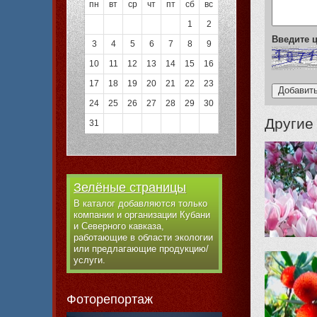
пн
вт
ср
чт
пт
сб
вс
1
2
Введите
3
4
5
6
7
8
9
10
11
12
13
14
15
16
17
18
19
20
21
22
23
24
25
26
27
28
29
30
Другие
31
Зелёные страницы
В каталог добавляются только
компании и организации Кубани
и Северного кавказа,
работающие в области экологии
или предлагающие продукцию/
услуги.
Фоторепортаж