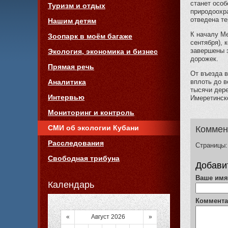
станет особ
Туризм и отдых
природоохра
отведена т
Нашим детям
К началу М
Зоопарк в моём багаже
сентября), 
завершены 
Экология, экономика и бизнес
дорожек.
Прямая речь
От въезда в
вплоть до в
Аналитика
тысячи дер
Интервью
Имеретинско
Мониторинг и контроль
СМИ об экологии Кубани
Коммен
Расследования
Страницы:
Свободная трибуна
Добави
Ваше им
Календарь
Коммент
«
Август 2026
»