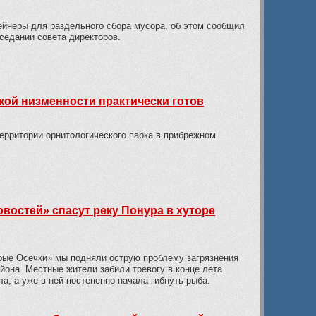
ейнеры для раздельного сбора мусора, об этом сообщил
седании совета директоров.
кой низменности практически готов
территории орнитологического парка в прибрежном
востей» спасут реку Понура в хуторе
урые Осечки» мы подняли острую проблему загрязнения
йона. Местные жители забили тревогу в конце лета
ла, а уже в ней постепенно начала гибнуть рыба.