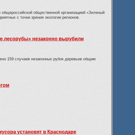
ов общероссийской общественной организацией «Зеленый
риятных с точки зрения экологии регионов.
ные лесорубы» незаконно вырубили
лено 159 случаев незаконных рубок деревьев общим
егом
мусора установят в Краснодаре