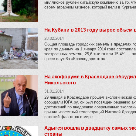
миллионов рублей китайскую компанию за то, чт
своем аграрном бизнесе, который вели в Курган
На Кубани в 2013 году вырос объем
28.02.2014
Общая площадь городских земель в пределах го
края по данным на 1 января 2014 года составила
застроенных земель, 25,6 тыс га или 15,4% — 
пресс-служба «Краснодарстата».
На экофоруме в Краснодаре обсудил
Никольского
31.01.2014
29 января в Краснодаре прошел экологический ф
сообщали ЮГА.ру, он был посвящен решению акт
достижений по внедрению современных экологич
принял известный телеведущий Николай Дроздов
высокий флагшток в мире.
Адыгея вошла в двадцатку самых эк
страны