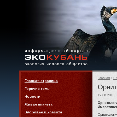
Экология,
человек,
общество
Информационный портал
Страницы:
«ЭКО-КУБАНЬ»
Родительск
Главная
СМ
Навигация
Главная страница
страницы:
Орнит
Горячие темы
19.08.2013
Новости
Орнитологи
Живая планета
Имеретинск
Здоровье и красота
Орнитологич