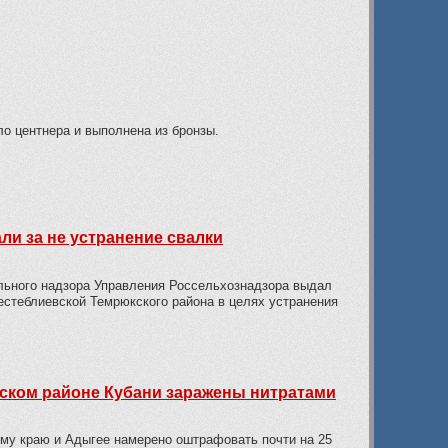
ло центнера и выполнена из бронзы.
ли за не устранение свалки
ельного надзора Управления Россельхознадзора выдал
стеблиевской Темрюкского района в целях устранения
нском районе Кубани заражены нитратами
му краю и Адыгее намерено оштрафовать почти на 25