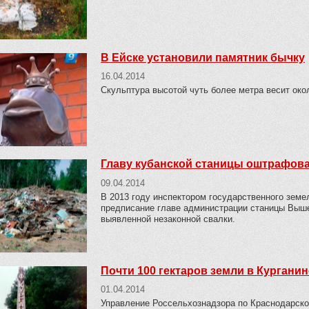
В Ейске установили памятник бычку
16.04.2014
Скульптура высотой чуть более метра весит око
Главу кубанской станицы оштрафова
09.04.2014
В 2013 году инспектором государственного зем
предписание главе администрации станицы Выше
выявленной незаконной свалки.
Почти 100 гектаров земли в Кургани
01.04.2014
Управление Россельхознадзора по Краснодарско