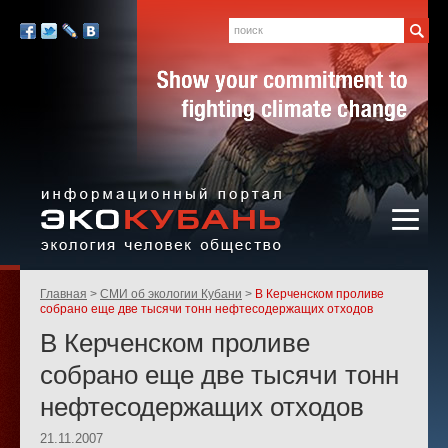
Экология,
человек,
Поиск
Мы
общество
в
Facebook
Twitter
LiveJournal
Вконтакте
социальных
сетях:
Информационный портал
Родительские
Главная
СМИ об экологии Кубани
В Керченском проливе
«ЭКО-КУБАНЬ»
страницы:
собрано еще две тысячи тонн нефтесодержащих отходов
В Керченском проливе
собрано еще две тысячи тонн
нефтесодержащих отходов
21.11.2007