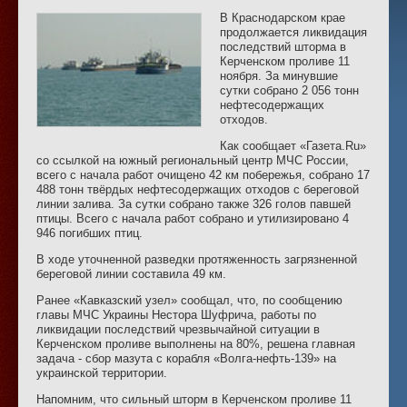
В Краснодарском крае
продолжается ликвидация
последствий шторма в
Керченском проливе 11
ноября. За минувшие
сутки собрано 2 056 тонн
нефтесодержащих
отходов.
Как сообщает «Газета.Ru»
со ссылкой на южный региональный центр МЧС России,
всего с начала работ очищено 42 км побережья, собрано 17
488 тонн твёрдых нефтесодержащих отходов с береговой
линии залива. За сутки собрано также 326 голов павшей
птицы. Всего с начала работ собрано и утилизировано 4
946 погибших птиц.
В ходе уточненной разведки протяженность загрязненной
береговой линии составила 49 км.
Ранее «Кавказский узел» сообщал, что, по сообщению
главы МЧС Украины Нестора Шуфрича, работы по
ликвидации последствий чрезвычайной ситуации в
Керченском проливе выполнены на 80%, решена главная
задача - сбор мазута с корабля «Волга-нефть-139» на
украинской территории.
Напомним, что сильный шторм в Керченском проливе 11