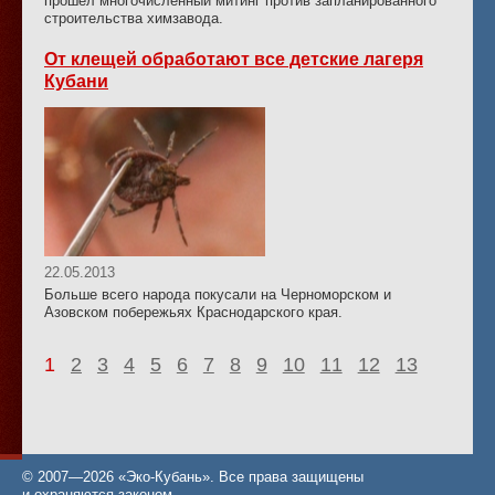
прошел многочисленный митинг против запланированного
строительства химзавода.
От клещей обработают все детские лагеря
Кубани
22.05.2013
Больше всего народа покусали на Черноморском и
Азовском побережьях Краснодарского края.
1
2
3
4
5
6
7
8
9
10
11
12
13
© 2007—2026 «Эко-Кубань». Все права защищены
и охраняются законом.