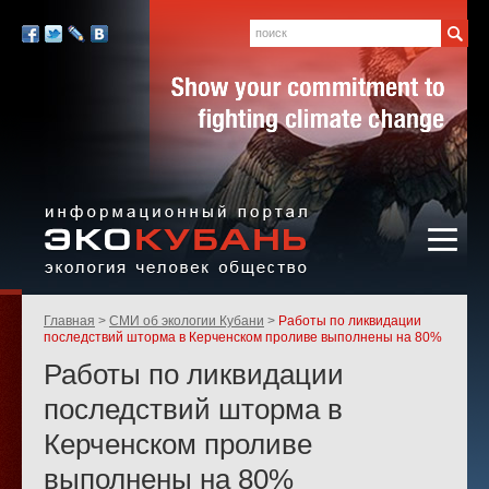
Экология,
человек,
Поиск
Мы
общество
в
Facebook
Twitter
LiveJournal
Вконтакте
социальных
сетях:
Информационный портал
Родительские
Главная
СМИ об экологии Кубани
Работы по ликвидации
«ЭКО-КУБАНЬ»
страницы:
последствий шторма в Керченском проливе выполнены на 80%
Работы по ликвидации
последствий шторма в
Керченском проливе
выполнены на 80%