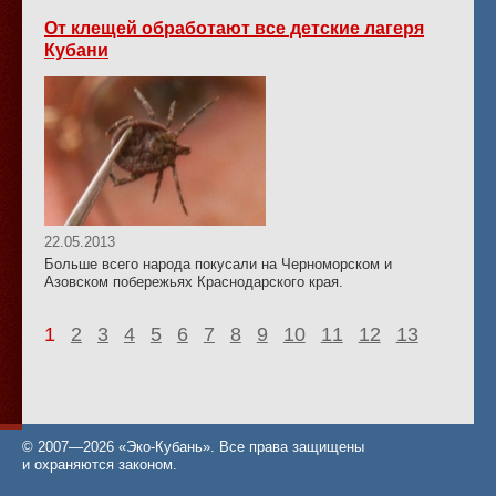
От клещей обработают все детские лагеря
Кубани
22.05.2013
Больше всего народа покусали на Черноморском и
Азовском побережьях Краснодарского края.
1
2
3
4
5
6
7
8
9
10
11
12
13
© 2007—2026 «Эко-Кубань». Все права защищены
и охраняются законом.