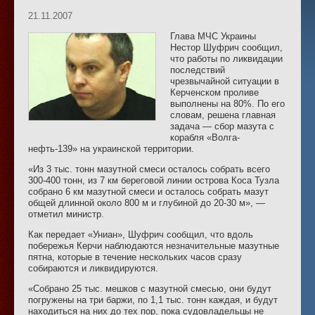
21.11.2007
Глава МЧС Украины
Нестор Шуфрич сообщил,
что работы по ликвидации
последствий
чрезвычайной ситуации в
Керченском проливе
выполнены на 80%. По его
словам, решена главная
задача — сбор мазута с
корабля «Волга-
нефть-139» на украинской территории.
«Из 3 тыс. тонн мазутной смеси осталось собрать всего
300-400 тонн, из 7 км береговой линии острова Коса Тузла
собрано 6 км мазутной смеси и осталось собрать мазут
общей длинной около 800 м и глубиной до 20-30 м», —
отметил министр.
Как передает «Униан», Шуфрич сообщил, что вдоль
побережья Керчи наблюдаются незначительные мазутные
пятна, которые в течение нескольких часов сразу
собираются и ликвидируются.
«Собрано 25 тыс. мешков с мазутной смесью, они будут
погружены на три баржи, по 1,1 тыс. тонн каждая, и будут
находиться на них до тех пор, пока судовладельцы не