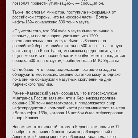
позволят провести утилизацию», — сообщил он.
Также, по словам министра, поступила информация от
российской стороны, что на носовой части «Волга-
нефть-139» обнаружено 800 тонн мазута.
«С учетом того, что 934 куба мазута было откачано в
первые дни после аварии, учитывая что 1200
предполагаемых тонн мазута было выброшено на
российский берег и приблизительно 500 тонн — на южную
часть острова Коса Тузла, мы можем предположить, что
еще в море или в носовой части корабля может находиться
порядка 500 тонн мазута», сообщил глава МЧС Украины.
Он добавил, что перед водолазами поставлена задача
обнаружить месторасположение остатков мазута, однако
пока они не обнаружили мазутных скоплений на дне
Керченского пролива.
Ранее «Кавказский узел» сообщал, что в пресс-службе
Минтранса России заявили, что в Керченском проливе
собрано 130 тонн нефтеотходов, и продолжается сбор
нефтепродуктов с кормовой части разломившегося танкера
«Волгонефть-139», которая 15 ноября была отбуксирована
в порт Кавказ.
Напомним, что сильный шторм в Керченском проливе 11
ноября стал причиной нескольких кораблекрушений в
Азовском и Черном морях у побережья Краснодарского