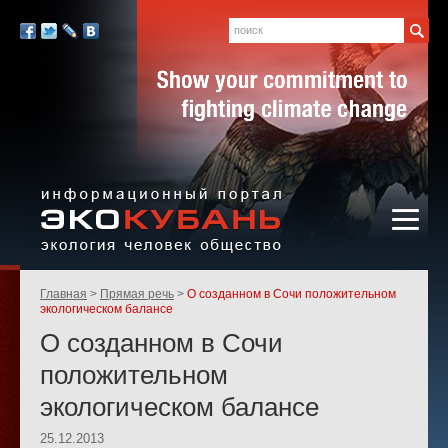
Экология,
человек,
Поиск
Мы
общество
в
Facebook
Twitter
LiveJournal
Вконтакте
социальных
сетях:
Информационный портал
Родительские
Главная
Прямая речь
О созданном в Сочи положительном
«ЭКО-КУБАНЬ»
страницы:
экологическом балансе
О созданном в Сочи
положительном
экологическом балансе
25.12.2013